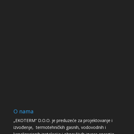
O nama
„EKOTERM“ D.O.O. je preduzeće za projektovanje i
izvođenje, termotehničkih gasnih, vodovodnih i