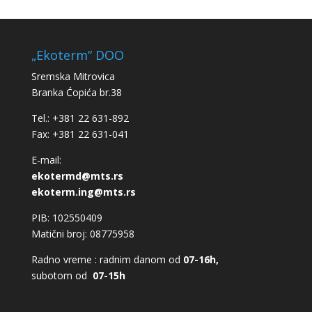
„Ekoterm“ DOO
Sremska Mitrovica
Branka Ćopića br.38
Tel.: +381 22 631-892
Fax: +381 22 631-041
E-mail:
ekotermd@mts.rs
ekoterm.ing@mts.rs
PIB: 102550409
Matični broj: 08775958
Radno vreme : radnim danom od
07-16h,
subotom od
07-15h