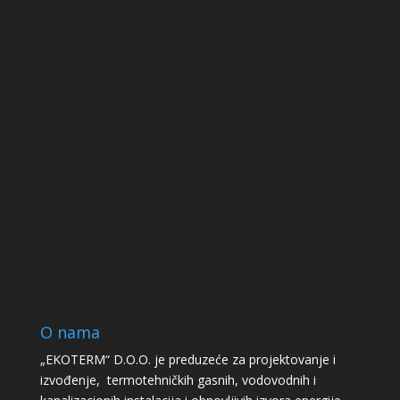
O nama
„EKOTERM“ D.O.O. je preduzeće za projektovanje i
izvođenje, termotehničkih gasnih, vodovodnih i