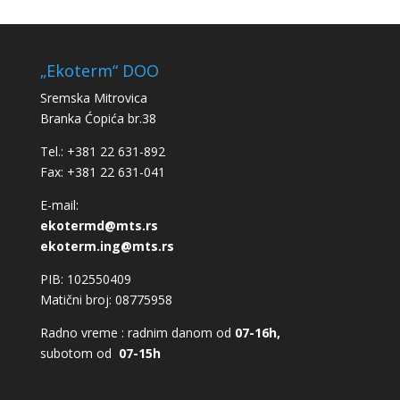
„Ekoterm“ DOO
Sremska Mitrovica
Branka Ćopića br.38
Tel.: +381 22 631-892
Fax: +381 22 631-041
E-mail:
ekotermd@mts.rs
ekoterm.ing@mts.rs
PIB: 102550409
Matični broj: 08775958
Radno vreme : radnim danom od
07-16h,
subotom od
07-15h