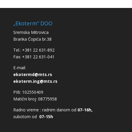
„Ekoterm“ DOO
Sremska Mitrovica
Branka Ćopića br.38
Tel.: +381 22 631-892
Fax: +381 22 631-041
E-mail:
ekotermd@mts.rs
ekoterm.ing@mts.rs
PIB: 102550409
Matični broj: 08775958
Radno vreme : radnim danom od
07-16h,
subotom od
07-15h