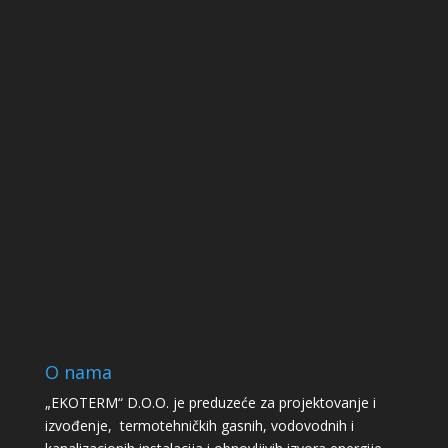
O nama
„EKOTERM“ D.O.O. je preduzeće za projektovanje i
izvođenje, termotehničkih gasnih, vodovodnih i