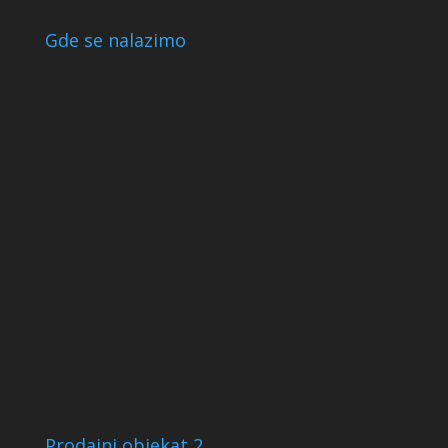
Gde se nalazimo
Prodajni objekat 2