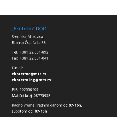
„Ekoterm“ DOO
Sremska Mitrovica
Branka Ćopića br.38
Tel.: +381 22 631-892
Fax: +381 22 631-041
E-mail:
ekotermd@mts.rs
ekoterm.ing@mts.rs
PIB: 102550409
Matični broj: 08775958
Radno vreme : radnim danom od
07-16h,
subotom od
07-15h