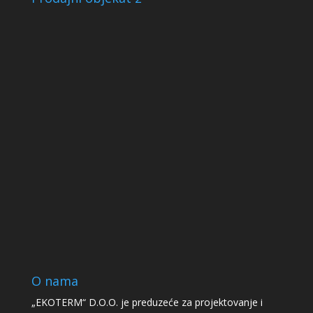
O nama
„EKOTERM“ D.O.O. je preduzeće za projektovanje i