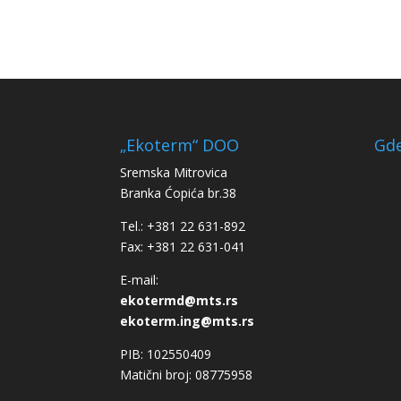
„Ekoterm“ DOO
Gde
Sremska Mitrovica
Branka Ćopića br.38
Tel.: +381 22 631-892
Fax: +381 22 631-041
E-mail:
ekotermd@mts.rs
ekoterm.ing@mts.rs
PIB: 102550409
Matični broj: 08775958