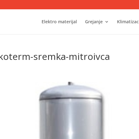
Elektro materijal
Grejanje
Klimatizaci
koterm-sremka-mitroivca