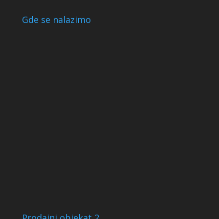
Gde se nalazimo
Prodajni objekat 2