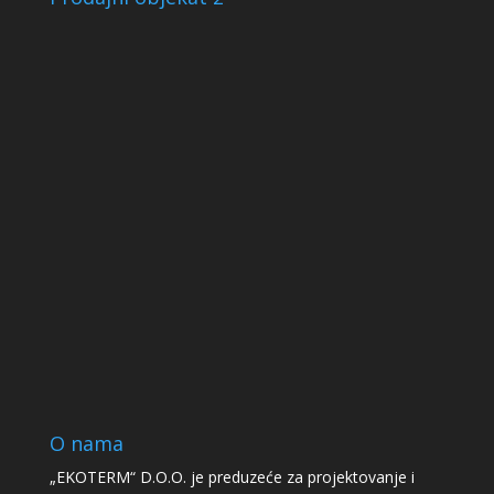
O nama
„EKOTERM“ D.O.O. je preduzeće za projektovanje i