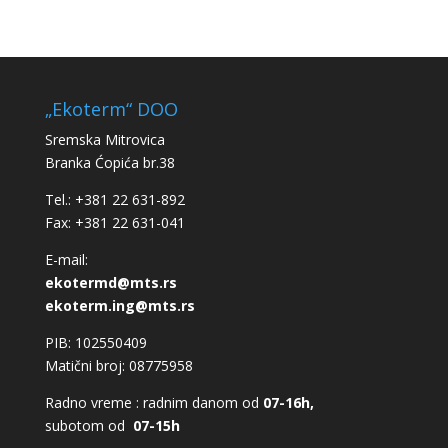
„Ekoterm“ DOO
Sremska Mitrovica
Branka Ćopića br.38
Tel.: +381 22 631-892
Fax: +381 22 631-041
E-mail:
ekotermd@mts.rs
ekoterm.ing@mts.rs
PIB: 102550409
Matični broj: 08775958
Radno vreme : radnim danom od
07-16h,
subotom od
07-15h