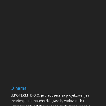
O nama
„EKOTERM“ D.O.O. je preduzeće za projektovanje i
izvođenje, termotehničkih gasnih, vodovodnih i