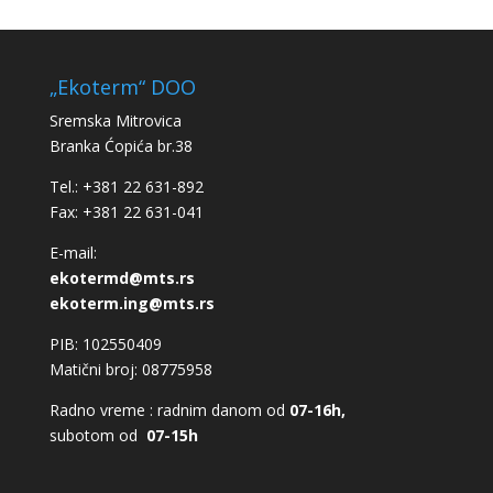
„Ekoterm“ DOO
Sremska Mitrovica
Branka Ćopića br.38
Tel.: +381 22 631-892
Fax: +381 22 631-041
E-mail:
ekotermd@mts.rs
ekoterm.ing@mts.rs
PIB: 102550409
Matični broj: 08775958
Radno vreme : radnim danom od
07-16h,
subotom od
07-15h