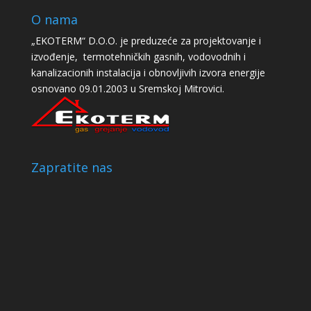
O nama
„EKOTERM“ D.O.O. je preduzeće za projektovanje i
izvođenje, termotehničkih gasnih, vodovodnih i
kanalizacionih instalacija i obnovljivih izvora energije
osnovano 09.01.2003 u Sremskoj Mitrovici.
Zapratite nas