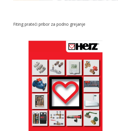
Fiting prateći pribor za podno grejanje