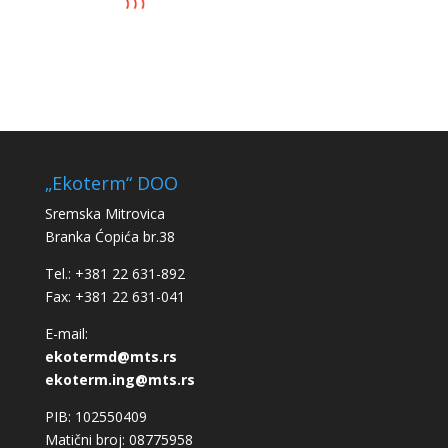
„Ekoterm“ DOO
Sremska Mitrovica
Branka Ćopića br.38
Tel.: +381 22 631-892
Fax: +381 22 631-041
E-mail:
ekotermd@mts.rs
ekoterm.ing@mts.rs
PIB: 102550409
Matični broj: 08775958