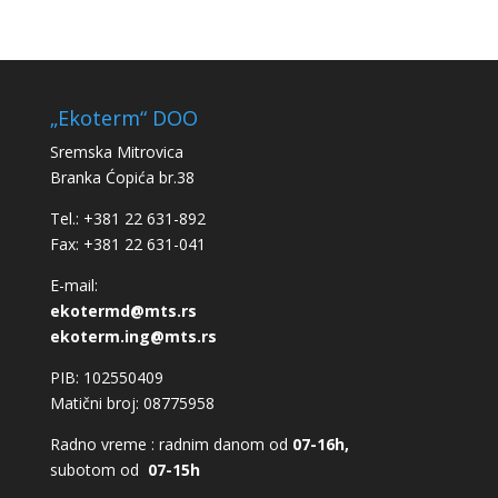
„Ekoterm“ DOO
Sremska Mitrovica
Branka Ćopića br.38
Tel.: +381 22 631-892
Fax: +381 22 631-041
E-mail:
ekotermd@mts.rs
ekoterm.ing@mts.rs
PIB: 102550409
Matični broj: 08775958
Radno vreme : radnim danom od
07-16h,
subotom od
07-15h