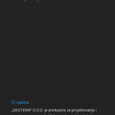
O nama
„EKOTERM“ D.O.O. je preduzeće za projektovanje i