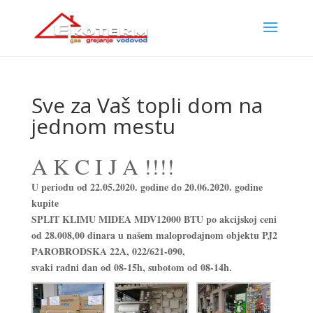
Sve za Vaš topli dom na
jednom mestu
A K C I J A !!!!
U periodu od 22.05.2020. godine do 20.06.2020. godine
kupite
SPLIT KLIMU MIDEA MDV12000 BTU po akcijskoj ceni
od 28.008,00 dinara u našem maloprodajnom objektu PJ2
PAROBRODSKA 22A, 022/621-090,
svaki radni dan od 08-15h, subotom od 08-14h.