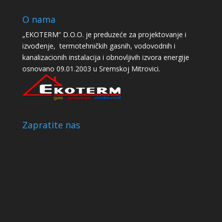
O nama
„EKOTERM“ D.O.O. je preduzeće za projektovanje i
izvođenje, termotehničkih gasnih, vodovodnih i
kanalizacionih instalacija i obnovljivih izvora energije
osnovano 09.01.2003 u Sremskoj Mitrovici.
Zapratite nas