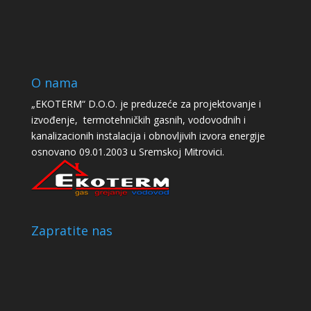
O nama
„EKOTERM“ D.O.O. je preduzeće za projektovanje i
izvođenje, termotehničkih gasnih, vodovodnih i
kanalizacionih instalacija i obnovljivih izvora energije
osnovano 09.01.2003 u Sremskoj Mitrovici.
Zapratite nas